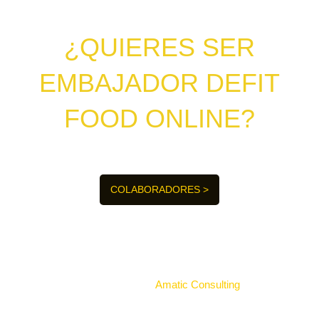
¿QUIERES SER
EMBAJADOR DEFIT
FOOD ONLINE?
¡Hagamos del mundo un lugar más saludable juntos!
COLABORADORES >
2026 © POLLOS TEO SL.
Todos los derechos reservados.
Desarrollado por
Amatic Consulting
.