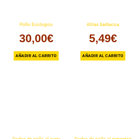
Pollo Ecologico
Alitas barbacoa
30,00
€
5,49
€
AÑADIR AL CARRITO
AÑADIR AL CARRITO
Dados de pollo al curry
Dados de pollo al pimenton