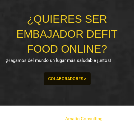
¿QUIERES SER
EMBAJADOR DEFIT
FOOD ONLINE?
¡Hagamos del mundo un lugar más saludable juntos!
COLABORADORES >
2026 © POLLOS TEO SL.
Todos los derechos reservados.
Desarrollado por
Amatic Consulting
.