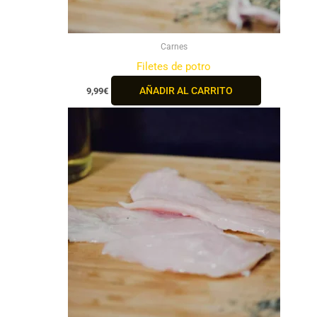
Carnes
Filetes de potro
AÑADIR AL CARRITO
9,99
€