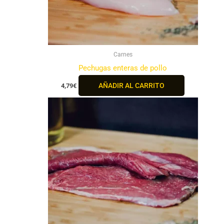
Carnes
Pechugas enteras de pollo
AÑADIR AL CARRITO
4,79
€