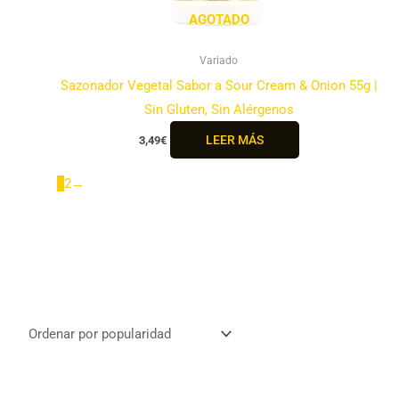
AGOTADO
Variado
Sazonador Vegetal Sabor a Sour Cream & Onion 55g |
Sin Gluten, Sin Alérgenos
LEER MÁS
3,49
€
1
2
→