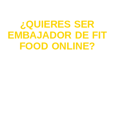
¿QUIERES SER
EMBAJADOR DE FIT
FOOD ONLINE?
Si eres
#influencer
, un medio de comunicación o te interesaría
distribuir nuestros productos en tu tienda,
ponte en
contacto
con nuestro departamento de comunicación y
encontraremos la fórmula más cómoda para ambos.
¡Hagamos del mundo un lugar más saludable juntos!