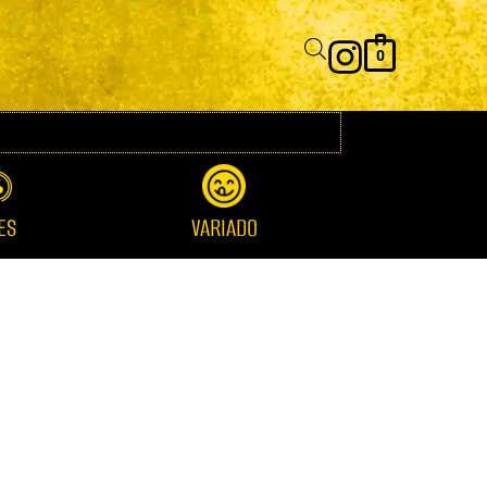
y
ego
0
idad
ES
VARIADO