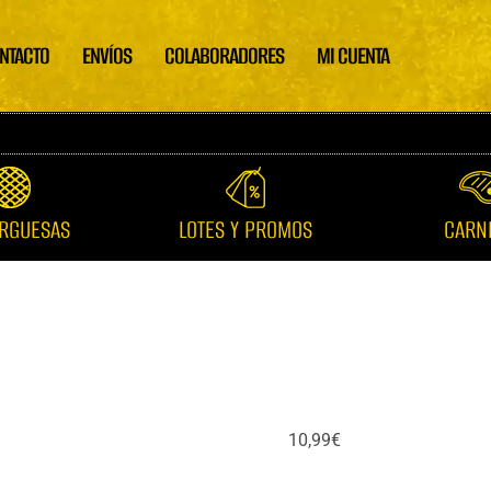
Bue
Carne
Gall
picada
NTACTO
ENVÍOS
COLABORADORES
MI CUENTA
cant
Buey
Gallego
cantidad
RGUESAS
LOTES Y PROMOS
CARN
10,99
€