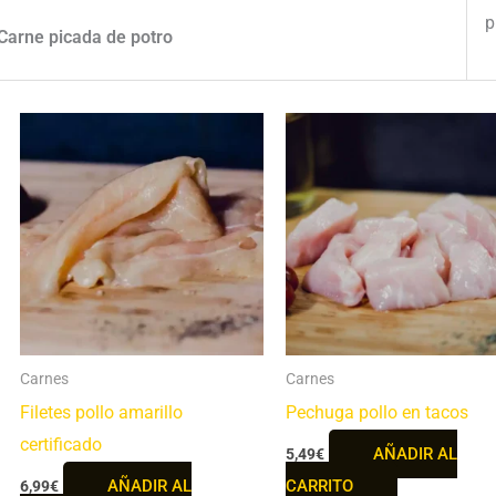
p
Carne picada de potro
Carnes
Carnes
Filetes pollo amarillo
Pechuga pollo en tacos
certificado
AÑADIR AL
5,49
€
AÑADIR AL
CARRITO
6,99
€