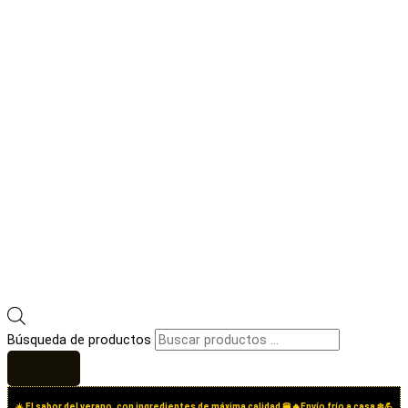
Búsqueda de productos
☀️ El sabor del verano, con ingredientes de máxima calidad 🍔🔥Envío frío a casa ❄️💪