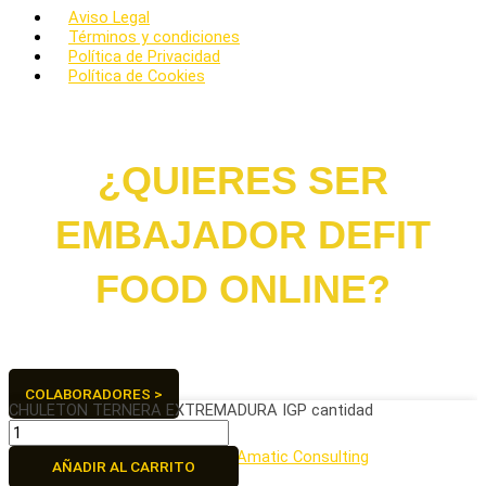
Aviso Legal
Términos y condiciones
Política de Privacidad
Política de Cookies
¿QUIERES SER
EMBAJADOR DEFIT
FOOD ONLINE?
¡Hagamos del mundo un lugar más saludable juntos!
COLABORADORES >
CHULETON TERNERA EXTREMADURA IGP cantidad
2026 © POLLOS TEO SL.
Todos los derechos reservados.
Desarrollado por
Amatic Consulting
.
AÑADIR AL CARRITO