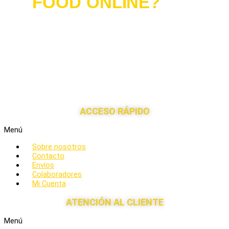
FOOD ONLINE?
Si eres
#influencer
, un medio de comunicación o te interesaría
distribuir nuestros productos en tu tienda,
ponte en
contacto
con nuestro departamento de comunicación y
encontraremos la fórmula más cómoda para ambos.
¡Hagamos del mundo un lugar más saludable juntos!
ACCESO RÁPIDO
Menú
Sobre nosotros
Contacto
Envíos
Colaboradores
Mi Cuenta
ATENCIÓN AL CLIENTE
Menú