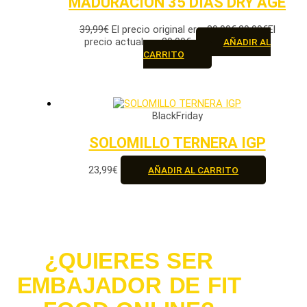
MADURACION 35 DIAS DRY AGE
39,99
€
El precio original era: 39,99€.
29,99
€
El
precio actual es: 29,99€.
AÑADIR AL
CARRITO
BlackFriday
SOLOMILLO TERNERA IGP
23,99
€
AÑADIR AL CARRITO
¿QUIERES SER
EMBAJADOR DE FIT