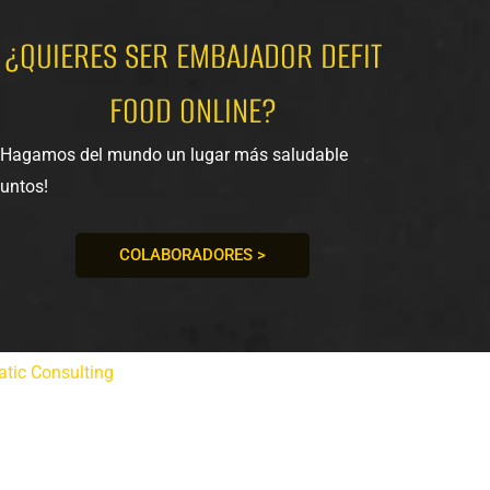
¿QUIERES SER EMBAJADOR DEFIT
FOOD ONLINE?
¡Hagamos del mundo un lugar más saludable
juntos!
COLABORADORES >
tic Consulting
.