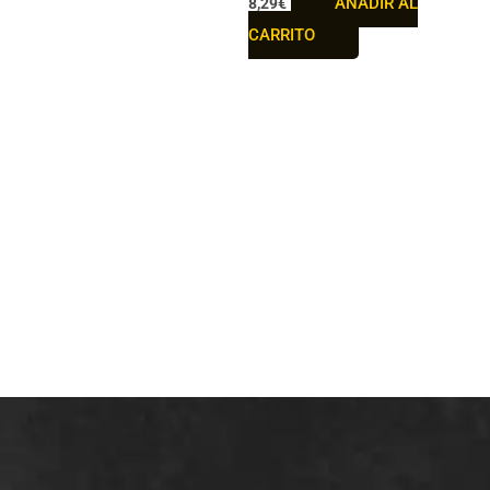
AÑADIR AL
8,29
€
CARRITO