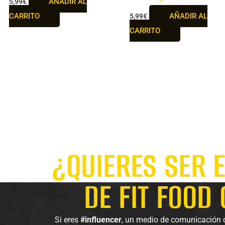
AÑADIR AL
5,99
€
CARRITO
AÑADIR AL
5,99
€
CARRITO
¿QUIERES SER 
DE FIT FOOD
Si eres
#influencer
, un medio de comunicación o 