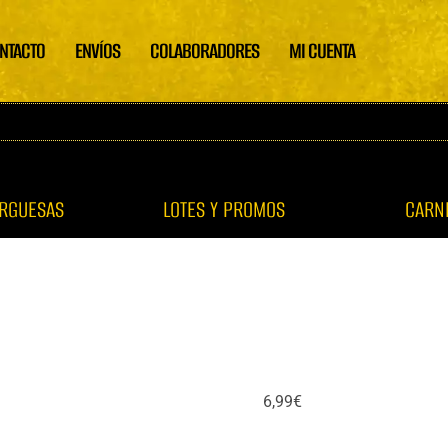
Pav
Hamburguesa
cant
de
NTACTO
ENVÍOS
COLABORADORES
MI CUENTA
Pavo
cantidad
RGUESAS
LOTES Y PROMOS
CARN
6,99
€