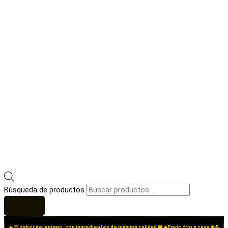
Búsqueda de productos
☀️ El sabor del verano, con ingredientes de máxima calidad 🍔🔥Envío frío a casa ❄️💪