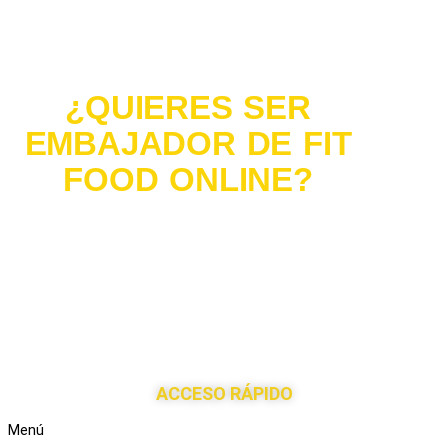
¿QUIERES SER
EMBAJADOR DE FIT
FOOD ONLINE?
Si eres
#influencer
, un medio de comunicación o te interesaría
distribuir nuestros productos en tu tienda,
ponte en
contacto
con nuestro departamento de comunicación y
encontraremos la fórmula más cómoda para ambos.
¡Hagamos del mundo un lugar más saludable juntos!
ACCESO RÁPIDO
Menú