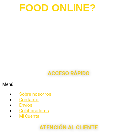
FOOD ONLINE?
Si eres
#influencer
, un medio de comunicación o te interesaría
distribuir nuestros productos en tu tienda,
ponte en
contacto
con nuestro departamento de comunicación y
encontraremos la fórmula más cómoda para ambos.
¡Hagamos del mundo un lugar más saludable juntos!
ACCESO RÁPIDO
Menú
Sobre nosotros
Contacto
Envíos
Colaboradores
Mi Cuenta
ATENCIÓN AL CLIENTE