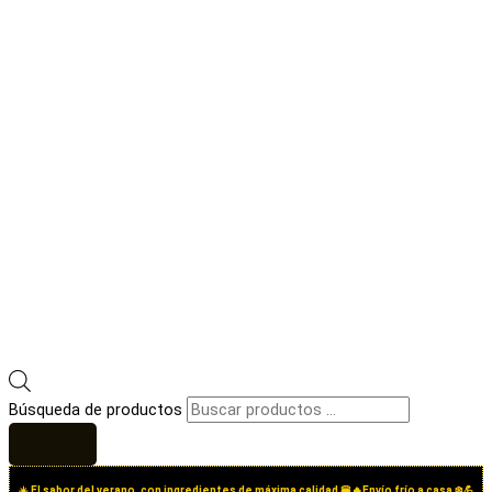
Búsqueda de productos
☀️ El sabor del verano, con ingredientes de máxima calidad 🍔🔥Envío frío a casa ❄️💪