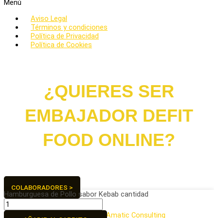
Menú
Aviso Legal
Términos y condiciones
Política de Privacidad
Política de Cookies
¿QUIERES SER
EMBAJADOR DEFIT
FOOD ONLINE?
¡Hagamos del mundo un lugar más saludable juntos!
COLABORADORES >
Hamburguesa de Pollo sabor Kebab cantidad
2026 © POLLOS TEO SL.
Todos los derechos reservados.
Desarrollado por
Amatic Consulting
.