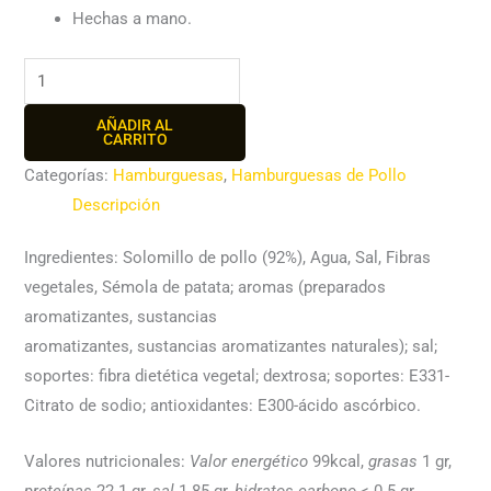
Hechas a mano.
AÑADIR AL
CARRITO
Categorías:
Hamburguesas
,
Hamburguesas de Pollo
Descripción
Ingredientes: Solomillo de pollo (92%), Agua, Sal, Fibras
vegetales, Sémola de patata; aromas (preparados
aromatizantes, sustancias
aromatizantes, sustancias aromatizantes naturales); sal;
soportes: fibra dietética vegetal; dextrosa; soportes: E331-
Citrato de sodio; antioxidantes: E300-ácido ascórbico.
Valores nutricionales:
Valor energético
99kcal,
grasas
1 gr,
proteínas
22.1 gr,
sal
1.85 gr,
hidratos carbono
< 0.5 gr.