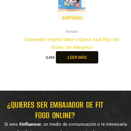
AGOTADO
Variado
Sazonador Vegetal Sabor a Queso Azul 55g | Sin
Gluten, Sin Alérgenos
LEER MÁS
3,49
€
¿QUIERES SER EMBAJADOR DE FIT
FOOD ONLINE?
Si eres
#influencer
, un medio de comunicación o te interesaría