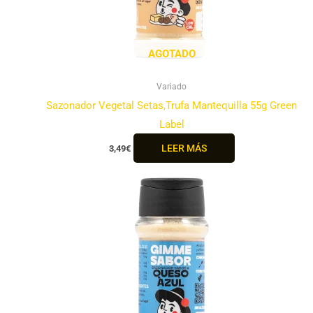
AGOTADO
Variado
Sazonador Vegetal Setas,Trufa Mantequilla 55g Green
Label
LEER MÁS
3,49
€